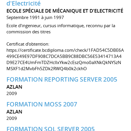
d'Electricité
ECOLE SPÉCIALE DE MÉCANIQUE ET D'ELECTRICITÉ
Septembre 1991 à juin 1997
Ecole d'ingenieur, cursus informatique, reconnu par la
commission des titres
Certificat d'obtention:
https://certificate.bcdiploma.com/check/1FAD54C5DBE6A
499CE49E97DF908C7DCA5BB9C88DBC56E53414713A4
D9E27CE4UmFmTDZHcllxYkw2cEszQmo0aXNkQkNYSzN
MSXF1d2MvbFh5ZDk2RWQ4b0k2ckhO
FORMATION REPORTING SERVER 2005
AZLAN
2009
FORMATION MOSS 2007
AZLAN
2009
FORMATION SQL SERVER 2005