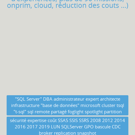
onprim, cloud, réduction des couts ...)
"SQL Server" DBA administrateur expert architecte
infrastructure "base de données" microsoft cluster tsql
"t-sql" sql remote partagé foglight spotlight partition
sécurité expertise coût SSAS SSIS SSRS 2008 2012 2014
2016 2017 2019 LUN SQLServer GPO bascule CDC
broker replication snapshot