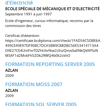
d'Electricité
ECOLE SPÉCIALE DE MÉCANIQUE ET D'ELECTRICITÉ
Septembre 1991 à juin 1997
Ecole d'ingenieur, cursus informatique, reconnu par la
commission des titres
Certificat d'obtention:
https://certificate.bcdiploma.com/check/1FAD54C5DBE6A
499CE49E97DF908C7DCA5BB9C88DBC56E53414713A4
D9E27CE4UmFmTDZHcllxYkw2cEszQmo0aXNkQkNYSzN
MSXF1d2MvbFh5ZDk2RWQ4b0k2ckhO
FORMATION REPORTING SERVER 2005
AZLAN
2009
FORMATION MOSS 2007
AZLAN
2009
FORMATION SQL SERVER 2005