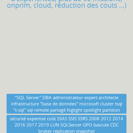
onprim, cloud, réduction des couts ...)
"SQL Server" DBA administrateur expert architecte
infrastructure "base de données" microsoft cluster tsql
"t-sql" sql remote partagé foglight spotlight partition
sécurité expertise coût SSAS SSIS SSRS 2008 2012 2014
2016 2017 2019 LUN SQLServer GPO bascule CDC
broker replication snapshot