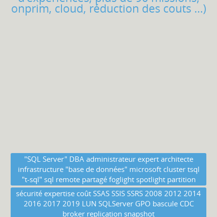
onprim, cloud, réduction des couts ...)
"SQL Server" DBA administrateur expert architecte
infrastructure "base de données" microsoft cluster tsql
"t-sql" sql remote partagé foglight spotlight partition
sécurité expertise coût SSAS SSIS SSRS 2008 2012 2014
2016 2017 2019 LUN SQLServer GPO bascule CDC
broker replication snapshot