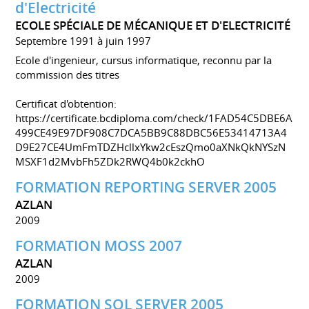
d'Electricité
ECOLE SPÉCIALE DE MÉCANIQUE ET D'ELECTRICITÉ
Septembre 1991 à juin 1997
Ecole d'ingenieur, cursus informatique, reconnu par la
commission des titres
Certificat d'obtention:
https://certificate.bcdiploma.com/check/1FAD54C5DBE6A
499CE49E97DF908C7DCA5BB9C88DBC56E53414713A4
D9E27CE4UmFmTDZHcllxYkw2cEszQmo0aXNkQkNYSzN
MSXF1d2MvbFh5ZDk2RWQ4b0k2ckhO
FORMATION REPORTING SERVER 2005
AZLAN
2009
FORMATION MOSS 2007
AZLAN
2009
FORMATION SQL SERVER 2005