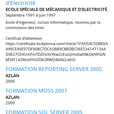
d'Electricité
ECOLE SPÉCIALE DE MÉCANIQUE ET D'ELECTRICITÉ
Septembre 1991 à juin 1997
Ecole d'ingenieur, cursus informatique, reconnu par la
commission des titres
Certificat d'obtention:
https://certificate.bcdiploma.com/check/1FAD54C5DBE6A
499CE49E97DF908C7DCA5BB9C88DBC56E53414713A4
D9E27CE4UmFmTDZHcllxYkw2cEszQmo0aXNkQkNYSzN
MSXF1d2MvbFh5ZDk2RWQ4b0k2ckhO
FORMATION REPORTING SERVER 2005
AZLAN
2009
FORMATION MOSS 2007
AZLAN
2009
FORMATION SQL SERVER 2005