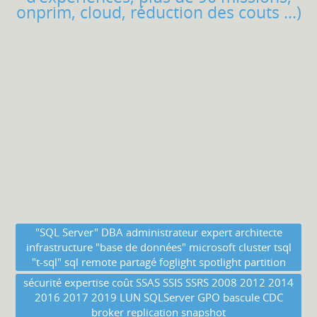
onprim, cloud, réduction des couts ...)
"SQL Server" DBA administrateur expert architecte
infrastructure "base de données" microsoft cluster tsql
"t-sql" sql remote partagé foglight spotlight partition
sécurité expertise coût SSAS SSIS SSRS 2008 2012 2014
2016 2017 2019 LUN SQLServer GPO bascule CDC
broker replication snapshot