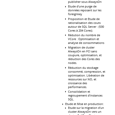
publisher sous AlwaysOn
Etude d'une purge de
données reposant sur les
foreignkey
Proposition et Etude de
rationalisation des couts
autour de SQL Server : (530
Cores à 204 Cores).
Rédution du nombre de
VCore : Optimisation et
analyse de consommations
Migration de cluster
AlwaysOn en FCI sans
coupure, optimisation, et
réduction des Cores des
nodes.
Réduction du stockage
consommé, compression, et
optimisation. Libération de
ressources sur XiO, et
croissance des
performances.
Consolidation et
regroupement d’instances
SQL.
Etude et Mise en production:
Etude sur la migration d'un
cluster AlwaysOn vers un