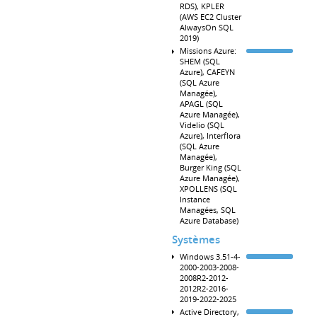
RDS), KPLER
(AWS EC2 Cluster
AlwaysOn SQL
2019)
Missions Azure:
SHEM (SQL
Azure), CAFEYN
(SQL Azure
Managée),
APAGL (SQL
Azure Managée),
Videlio (SQL
Azure), Interflora
(SQL Azure
Managée),
Burger King (SQL
Azure Managée),
XPOLLENS (SQL
Instance
Managées, SQL
Azure Database)
Systèmes
Windows 3.51-4-
2000-2003-2008-
2008R2-2012-
2012R2-2016-
2019-2022-2025
Active Directory,