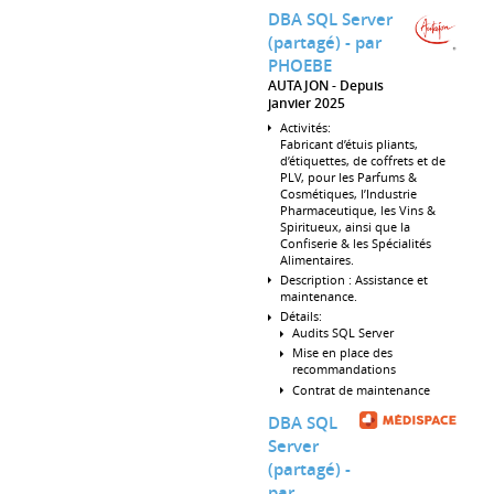
DBA SQL Server
(partagé) - par
PHOEBE
AUTAJON
Depuis
janvier 2025
Activités:
Fabricant d’étuis pliants,
d’étiquettes, de coffrets et de
PLV, pour les Parfums &
Cosmétiques, l’Industrie
Pharmaceutique, les Vins &
Spiritueux, ainsi que la
Confiserie & les Spécialités
Alimentaires.
Description : Assistance et
maintenance.
Détails:
Audits SQL Server
Mise en place des
recommandations
Contrat de maintenance
DBA SQL
Server
(partagé) -
par