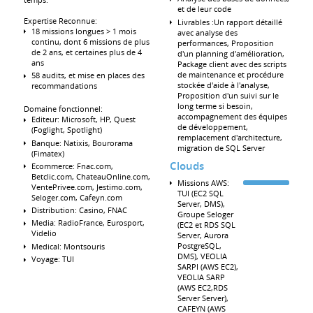
et de leur code
Expertise Reconnue:
Livrables :Un rapport détaillé
18 missions longues > 1 mois
avec analyse des
continu, dont 6 missions de plus
performances, Proposition
de 2 ans, et certaines plus de 4
d'un planning d'amélioration,
ans
Package client avec des scripts
de maintenance et procédure
58 audits, et mise en places des
stockée d'aide à l'analyse,
recommandations
Proposition d'un suivi sur le
long terme si besoin,
Domaine fonctionnel:
accompagnement des équipes
Editeur: Microsoft, HP, Quest
de développement,
(Foglight, Spotlight)
remplacement d'architecture,
Banque: Natixis, Bourorama
migration de SQL Server
(Fimatex)
Clouds
Ecommerce: Fnac.com,
Betclic.com, ChateauOnline.com,
Missions AWS:
VentePrivee.com, Jestimo.com,
TUI (EC2 SQL
Seloger.com, Cafeyn.com
Server, DMS),
Distribution: Casino, FNAC
Groupe Seloger
Media: RadioFrance, Eurosport,
(EC2 et RDS SQL
Videlio
Server, Aurora
PostgreSQL,
Medical: Montsouris
DMS), VEOLIA
Voyage: TUI
SARPI (AWS EC2),
VEOLIA SARP
(AWS EC2,RDS
Server Server),
CAFEYN (AWS