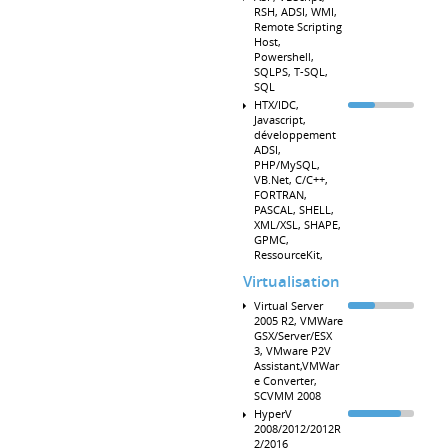
RSH, ADSI, WMI,
Remote Scripting
Host,
Powershell,
SQLPS, T-SQL,
SQL
HTX/IDC,
Javascript,
développement
ADSI,
PHP/MySQL,
VB.Net, C/C++,
FORTRAN,
PASCAL, SHELL,
XML/XSL, SHAPE,
GPMC,
RessourceKit,
Virtualisation
Virtual Server
2005 R2, VMWare
GSX/Server/ESX
3, VMware P2V
Assistant,VMWar
e Converter,
SCVMM 2008
HyperV
2008/2012/2012R
2/2016