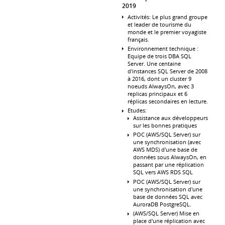
2019
Activités: Le plus grand groupe
et leader de tourisme du
monde et le premier voyagiste
français.
Environnement technique :
Equipe de trois DBA SQL
Server. Une centaine
d'instances SQL Server de 2008
à 2016, dont un cluster 9
noeuds AlwaysOn, avec 3
replicas principaux et 6
réplicas secondaires en lecture.
Etudes:
Assistance aux développeurs
sur les bonnes pratiques
POC (AWS/SQL Server) sur
une synchronisation (avec
AWS MDS) d'une base de
données sous AlwaysOn, en
passant par une réplication
SQL vers AWS RDS SQL
POC (AWS/SQL Server) sur
une synchronisation d'une
base de données SQL avec
AuroraDB PostgreSQL.
(AWS/SQL Server) Mise en
place d'une réplication avec