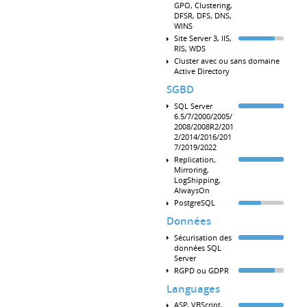
GPO, Clustering,
DFSR, DFS, DNS,
WINS
Site Server 3, IIS,
RIS, WDS
Cluster avec ou sans domaine
Active Directory
SGBD
SQL Server
6.5/7/2000/2005/
2008/2008R2/201
2/2014/2016/201
7/2019/2022
Replication,
Mirroring,
LogShipping,
AlwaysOn
PostgreSQL
Données
Sécurisation des
données SQL
Server
RGPD ou GDPR
Languages
ASP, VBScript,