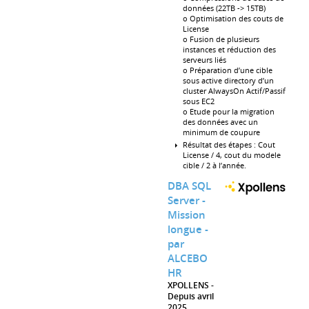
données (22TB -> 15TB)
o Optimisation des couts de
License
o Fusion de plusieurs
instances et réduction des
serveurs liés
o Préparation d’une cible
sous active directory d’un
cluster AlwaysOn Actif/Passif
sous EC2
o Etude pour la migration
des données avec un
minimum de coupure
Résultat des étapes : Cout
License / 4, cout du modele
cible / 2 à l’année.
DBA SQL
Server -
Mission
longue -
par
ALCEBO
HR
XPOLLENS
Depuis avril
2025