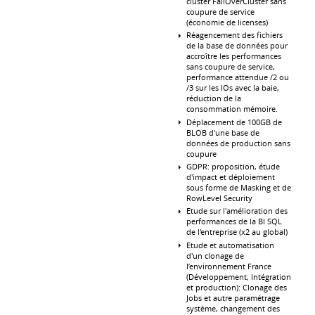
cluster FailOverCluster sans
coupure de service
(économie de licenses)
Réagencement des fichiers
de la base de données pour
accroître les performances
sans coupure de service,
performance attendue /2 ou
/3 sur les IOs avec la baie,
réduction de la
consommation mémoire.
Déplacement de 100GB de
BLOB d'une base de
données de production sans
coupure
GDPR: proposition, étude
d'impact et déploiement
sous forme de Masking et de
RowLevel Security
Etude sur l'amélioration des
performances de la BI SQL
de l'entreprise (x2 au global)
Etude et automatisation
d'un clonage de
l’environnement France
(Développement, Intégration
et production): Clonage des
Jobs et autre paramétrage
système, changement des