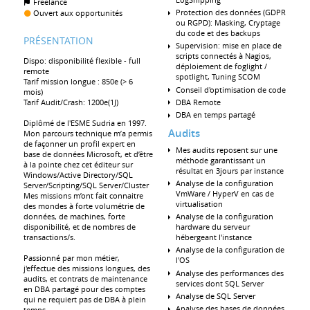
Freelance
Protection des données (GDPR
Ouvert aux opportunités
ou RGPD): Masking, Cryptage
du code et des backups
PRÉSENTATION
Supervision: mise en place de
scripts connectés à Nagios,
Dispo: disponibilité flexible - full
déploiement de foglight /
remote
spotlight, Tuning SCOM
Tarif mission longue : 850e (> 6
Conseil d'optimisation de code
mois)
Tarif Audit/Crash: 1200e(1J)
DBA Remote
DBA en temps partagé
Diplômé de l'ESME Sudria en 1997.
Audits
Mon parcours technique m’a permis
de façonner un profil expert en
Mes audits reposent sur une
base de données Microsoft, et d’être
méthode garantissant un
à la pointe chez cet éditeur sur
résultat en 3jours par instance
Windows/Active Directory/SQL
Analyse de la configuration
Server/Scripting/SQL Server/Cluster
VmWare / HyperV en cas de
Mes missions m’ont fait connaitre
virtualisation
des mondes à forte volumétrie de
données, de machines, forte
Analyse de la configuration
disponibilité, et de nombres de
hardware du serveur
transactions/s.
hébergeant l'instance
Analyse de la configuration de
Passionné par mon métier,
l'OS
j'effectue des missions longues, des
Analyse des performances des
audits, et contrats de maintenance
services dont SQL Server
en DBA partagé pour des comptes
Analyse de SQL Server
qui ne requiert pas de DBA à plein
Analyse des bases de données,
temps.