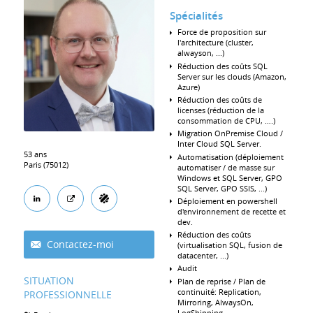
Spécialités
Force de proposition sur
l'architecture (cluster,
alwayson, ...)
Réduction des coûts SQL
Server sur les clouds (Amazon,
Azure)
Réduction des coûts de
licenses (réduction de la
consommation de CPU, ….)
Migration OnPremise Cloud /
Inter Cloud SQL Server.
53 ans
Automatisation (déploiement
Paris (75012)
automatiser / de masse sur
Windows et SQL Server, GPO
SQL Server, GPO SSIS, ...)
Déploiement en powershell
d'environnement de recette et
dev.
Réduction des coûts
Contactez-moi
(virtualisation SQL, fusion de
datacenter, ...)
Audit
SITUATION
Plan de reprise / Plan de
continuité: Replication,
PROFESSIONNELLE
Mirroring, AlwaysOn,
LogShipping