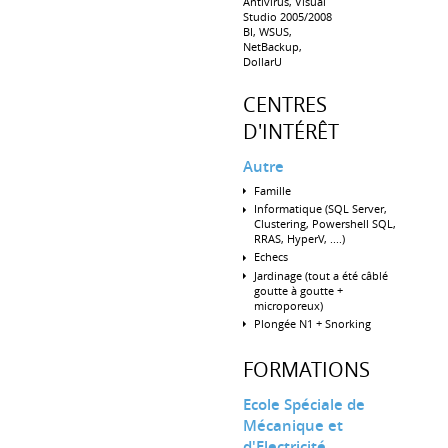
Antivirus, Visual
Studio 2005/2008
BI, WSUS,
NetBackup,
DollarU
CENTRES
D'INTÉRÊT
Autre
Famille
Informatique (SQL Server,
Clustering, Powershell SQL,
RRAS, HyperV, ....)
Echecs
Jardinage (tout a été câblé
goutte à goutte +
microporeux)
Plongée N1 + Snorking
FORMATIONS
Ecole Spéciale de
Mécanique et
d'Electricité