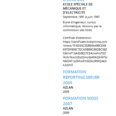
ECOLE SPÉCIALE DE
MÉCANIQUE ET
D'ELECTRICITÉ
Septembre 1991 à juin 1997
Ecole d'ingenieur, cursus
informatique, reconnu par la
commission des titres
Certificat d'obtention:
https://certificate.bcdiploma.com
/check/1FAD54C5DBE6A499CE49
E97DF908C7DCA5BB9C88DBC56E
53414713A4D9E27CE4UmFmTDZ
HcllxYkw2cEszQmo0aXNkQkNYSz
NMSXF1d2MvbFh5ZDk2RWQ4b0
k2ckhO
FORMATION
REPORTING SERVER
2005
AZLAN
2009
FORMATION MOSS
2007
AZLAN
2009