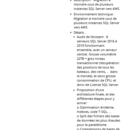
moindre cout de plusieurs
instances SQL Server vers AWS.
Environnement technique :
Migration à moindre cout de
plusieurs instances SQL Server
vers AWS.
Détails :
Audit de l’existant : 8
serveurs SQL Server 2016 à
2019 fonctionnant
ensemble, avec un serveur
central. Grosse volumétrie
22TB + gros niveau
transactionnel (récupération
des positions de tous les
bateaux, des vents, … dans
le monde), et donc grosse
consommation de CPU, et
donc de License SQL Server.
Proposition d’une
architecture finale, et des
différentes étapes pour y
arriver :
o Optimisation évidente,
Indexes, code T-SQL, …
o Split des fichiers des bases
de données les plus chaudes
pour le parallélisme
o Compressions de bases de