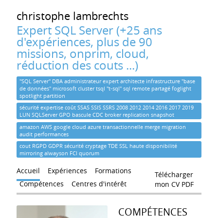
christophe
lambrechts
Expert SQL Server (+25 ans
d'expériences, plus de 90
missions, onprim, cloud,
réduction des couts ...)
"SQL Server" DBA administrateur expert architecte infrastructure "base
de données" microsoft cluster tsql "t-sql" sql remote partagé foglight
spotlight partition
sécurité expertise coût SSAS SSIS SSRS 2008 2012 2014 2016 2017 2019
LUN SQLServer GPO bascule CDC broker replication snapshot
amazon AWS google cloud azure transactionnelle merge migration
audit performances
cout RGPD GDPR sécurité cryptage TDE SSL haute disponibilité
mirroring alwayson FCI quorum
Accueil
Expériences
Formations
Télécharger
Compétences
Centres d'intérêt
mon CV PDF
COMPÉTENCES