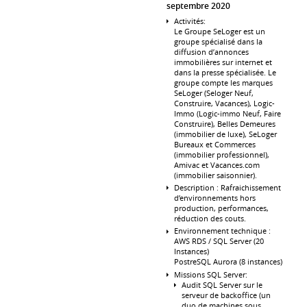
septembre 2020
Activités:
Le Groupe SeLoger est un
groupe spécialisé dans la
diffusion d’annonces
immobilières sur internet et
dans la presse spécialisée. Le
groupe compte les marques
SeLoger (Seloger Neuf,
Construire, Vacances), Logic-
Immo (Logic-immo Neuf, Faire
Construire), Belles Demeures
(immobilier de luxe), SeLoger
Bureaux et Commerces
(immobilier professionnel),
Amivac et Vacances.com
(immobilier saisonnier).
Description : Rafraichissement
d’environnements hors
production, performances,
réduction des couts.
Environnement technique :
AWS RDS / SQL Server (20
Instances)
PostreSQL Aurora (8 instances)
Missions SQL Server:
Audit SQL Server sur le
serveur de backoffice (un
duo de machines sous