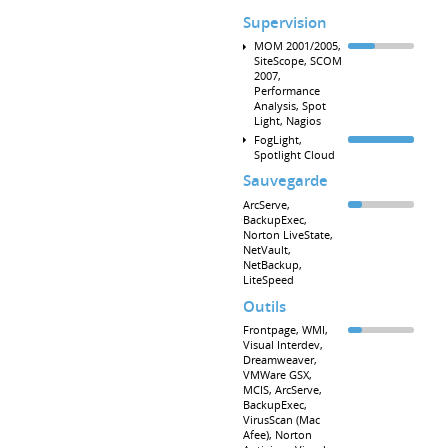
Supervision
MOM 2001/2005,
SiteScope, SCOM
2007,
Performance
Analysis, Spot
Light, Nagios
FogLight,
Spotlight Cloud
Sauvegarde
ArcServe,
BackupExec,
Norton LiveState,
NetVault,
NetBackup,
LiteSpeed
Outils
Frontpage, WMI,
Visual Interdev,
Dreamweaver,
VMWare GSX,
MCIS, ArcServe,
BackupExec,
VirusScan (Mac
Afee), Norton